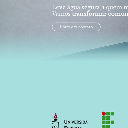
Leve água segura a quem m
Vamos
transformar comun
Entre em contato