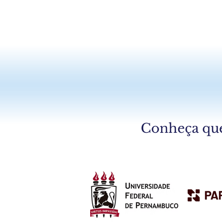
Com uso do 
jane
Conheça que