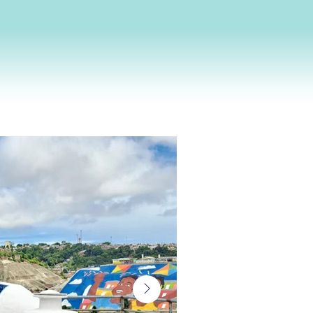
A PLUVI é uma start
da UFPE, com 2
desenvolve soluções
água de chuva no 
Com tecnologia auto
energia solar, sens
promover segu
deslizamentos e