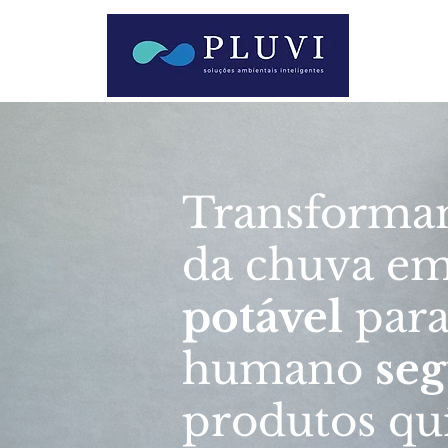
Transforma
da chuva e
potável
par
humano
se
produtos quí