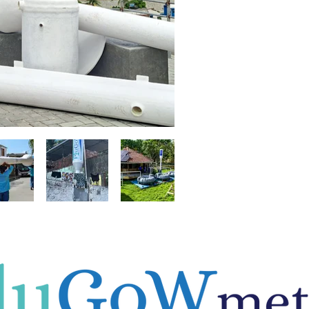
Em Recife e Jaboatã
potabilizaram 
beneficiando +3.6
garante água potáv
Combu, incluindo 6
+20 anos de expe
startup, a PLUVI ofer
para 