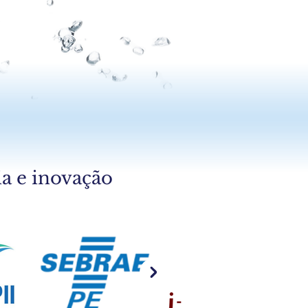
tualização:
ira.
a e inovação