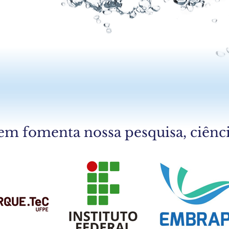
sistema PluGoW® instalados na cidade do Recife, desde fevereiro de 2024. Última a
iro de 2026. Dados pluviométricos da APAC (2024/2025/2026) – Estação Alto da Brasile
m fomenta nossa pesquisa, ciênci