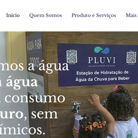
Início
Quem Somos
Produto e Serviços
Mais
mos a água
m
água
a consumo
guro
, sem
micos.​​