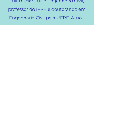
Júlio César Luz é Engenheiro Civil,
professor do IFPE e doutorando em
Engenharia Civil pela UFPE. Atuou
por 17 anos na COMPESA. Sócio
Fundador da PLUVI, pesquisa o uso
da água da chuva desde 2006 e
defende seu potencial como matriz
hídrica para ampliar o acesso à água
potável.